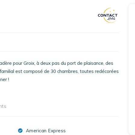
Accueil
Réserver un séjour
Nos adresses en France
Nos adresses dans le monde
adère pour Groix, à deux pas du port de plaisance, des
l familial est composé de 30 chambres, toutes redécorées
Nos collections
ner !
Notre programme de fidélité
Ecrivez-nous
nts
EN
FR
ES
American Express