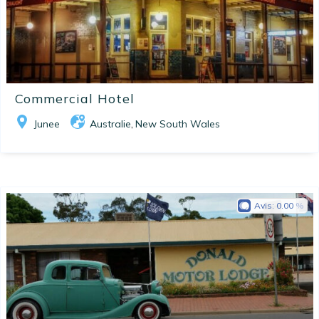
Commercial Hotel
Junee
Australie
New South Wales
,
Avis:
0.00