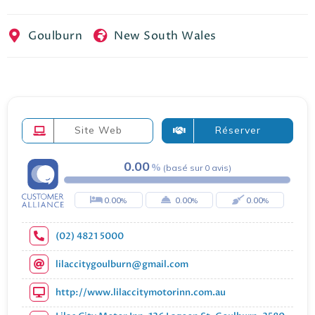
EN
FR
ES
Goulburn
New South Wales
Site Web
Réserver
0.00
(
basé sur
0
avis
)
0.00
0.00
0.00
(02) 4821 5000
lilaccitygoulburn@gmail.com
http://www.lilaccitymotorinn.com.au