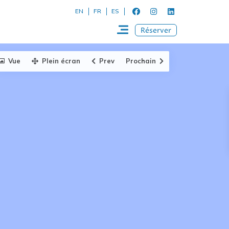
EN
FR
ES
Réserver
Vue
Plein écran
Prev
Prochain