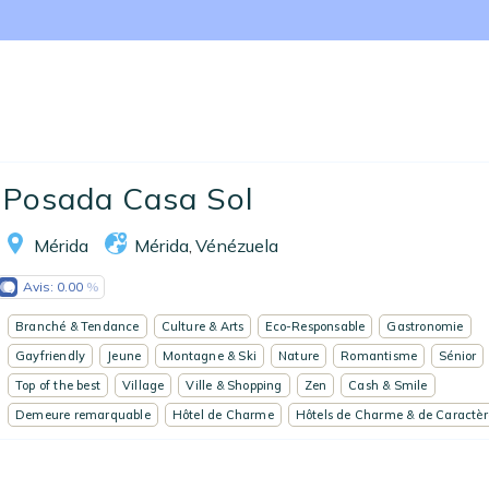
Nos collections
Notre programme de fidélité
Ecrivez-nous
EN
FR
ES
Posada Casa Sol
Mérida
Mérida
Vénézuela
,
Avis:
0.00
Branché & Tendance
Culture & Arts
Eco-Responsable
Gastronomie
Gayfriendly
Jeune
Montagne & Ski
Nature
Romantisme
Sénior
Top of the best
Village
Ville & Shopping
Zen
Cash & Smile
Demeure remarquable
Hôtel de Charme
Hôtels de Charme & de Caractèr