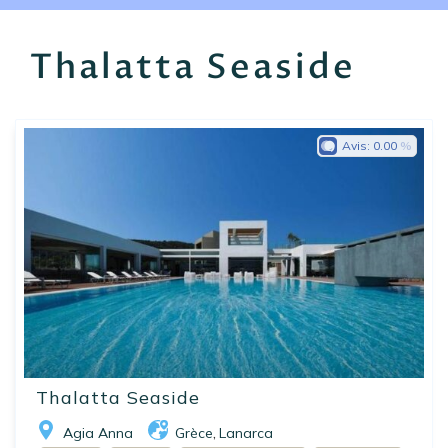
EN
FR
ES
Thalatta Seaside
Avis:
0.00
Thalatta Seaside
Agia Anna
Grèce
Lanarca
,