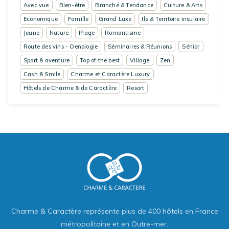
Avec vue
Bien-être
Branché & Tendance
Culture & Arts
Economique
Famille
Grand Luxe
Ile & Territoire insulaire
Jeune
Nature
Plage
Romantisme
Route des vins - Oenologie
Séminaires & Réunions
Sénior
Sport & aventure
Top of the best
Village
Zen
Cash & Smile
Charme et Caractère Luxury
Hôtels de Charme & de Caractère
Resort
Charme & Caractère représente plus de 400 hôtels en France
métropolitaine et en Outre-mer.