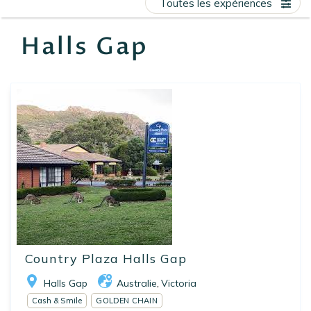
Toutes les expériences
EN
FR
ES
Halls Gap
Country Plaza Halls Gap
Halls Gap
Australie
Victoria
,
Cash & Smile
GOLDEN CHAIN