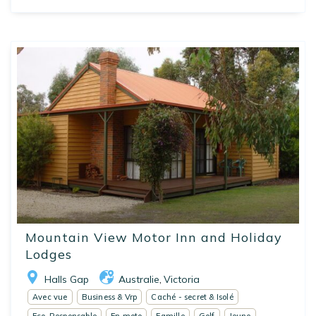
Mountain View Motor Inn and Holiday
Lodges
Halls Gap
Australie
Victoria
,
Avec vue
Business & Vrp
Caché - secret & Isolé
Eco-Responsable
En moto
Famille
Golf
Jeune