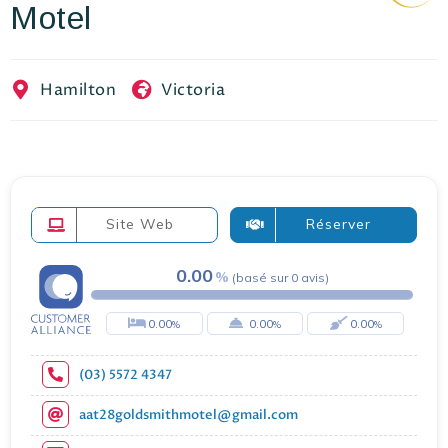
Motel
EN
FR
ES
Hamilton
Victoria
Site Web
Réserver
0.00
(
basé sur
0
avis
)
0.00
0.00
0.00
(03) 5572 4347
aat28goldsmithmotel@gmail.com