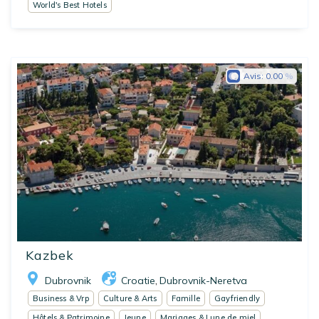
World's Best Hotels
Avis:
0.00
Kazbek
Dubrovnik
Croatie
Dubrovnik-Neretva
,
Business & Vrp
Culture & Arts
Famille
Gayfriendly
Hôtels & Patrimoine
Jeune
Mariages & Lune de miel