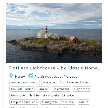
Flatflesa Lighthouse – by Classic Norw...
Harøy
North west coast
Norvège
,
Ami(e) des Animaux
Avec vue
Caché - secret & Isolé
Cours de Cuisine
Famille
Gastronomie
Gayfriendly
Historique
Ile & Territoire insulaire
Insolite
Les pieds dans l'eau
Mariages & Lune de miel
Nature