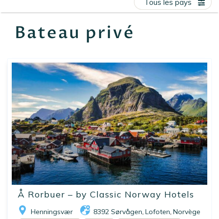
Tous les pays
EN
FR
ES
Bateau privé
Å Rorbuer – by Classic Norway Hotels
Henningsvær
8392 Sørvågen
Lofoten
Norvège
,
,