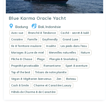
Blue Karma Oracle Yacht
Badung
Bali
Indonésie
,
Avec vue
Branché & Tendance
Caché - secret & Isolé
Croisière
Famille
Gayfriendly
Grand Luxe
Ile & Territoire insulaire
Insolite
Les pieds dans l'eau
Mariages & Lune de miel
Merveilles naturelles
Nature
Pêche & Chasse
Plage
Plongée & Snorkeling
Propriété privatisable
Romantisme
Sport & aventure
Top of the best
Trésors de notre planète
Vegan & Végétarien bienvenus
Zen
Bateau
Cash & Smile
Charme et Caractère Luxury
Hôtels de Charme & de Caractère