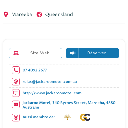
EN
FR
ES
Mareeba
Queensland
Site Web
Réserver
07 4092 2677
relax@jackaroomotel.com.au
http://www.jackaroomotel.com
Jackaroo Motel, 340 Byrnes Street, Mareeba, 4880,
Australie
Aussi membre de: