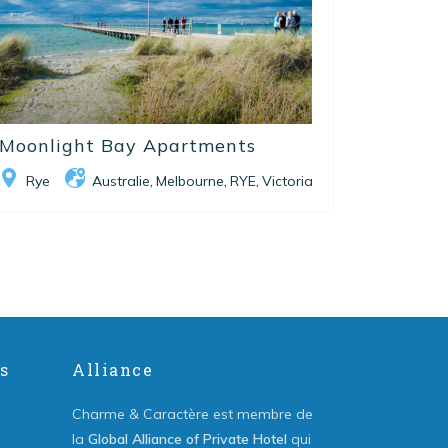
Moonlight Bay Apartments
Rye
Australie
Melbourne
RYE
Victoria
,
,
,
s
Alliance
Charme & Caractère est membre de
la
Global Alliance of Private Hotel
qui