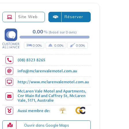
Site Web
Réserver
0.00
(
basé sur
0
avis
)
0.00
0.00
0.00
(08) 8323 8265
info@mclarenvalemotel.com.au
http://www.mclarenvalemotel.com.au
McLaren Vale Motel and Apartments,
Cnr Main Rd and Caffrey St, McLaren
Vale, 5171, Australie
Aussi membre de:
Ouvrir dans Google Maps