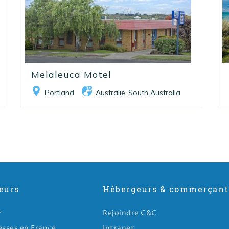
Melaleuca Motel
Portland
Australie
South Australia
,
eurs
Hébergeurs & commerçant
r
Rejoindre C&C
esses en France
Intranet