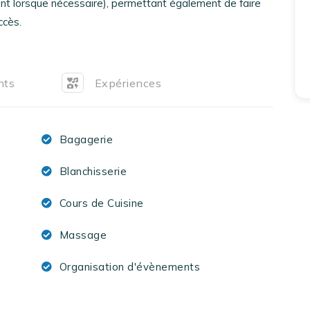
ent lorsque nécessaire), permettant également de faire
EN
FR
ES
ccès.
nts
Expériences
Bagagerie
Blanchisserie
Cours de Cuisine
Massage
Organisation d'évènements