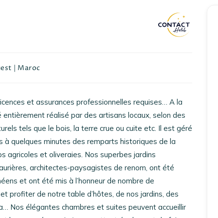
Accueil
uest
|
Maroc
Réserver un séjour
icences et assurances professionnelles requises… A la
Nos adresses en France
é entièrement réalisé par des artisans locaux, selon des
els tels que le bois, la terre crue ou cuite etc. Il est géré
Nos adresses dans le monde
 à quelques minutes des remparts historiques de la
Nos collections
s agricoles et oliveraies. Nos superbes jardins
aurières, architectes-paysagistes de renom, ont été
Notre programme de fidélité
néens et ont été mis à l’honneur de nombre de
 profiter de notre table d’hôtes, de nos jardins, des
Ecrivez-nous
Spa… Nos élégantes chambres et suites peuvent accueillir