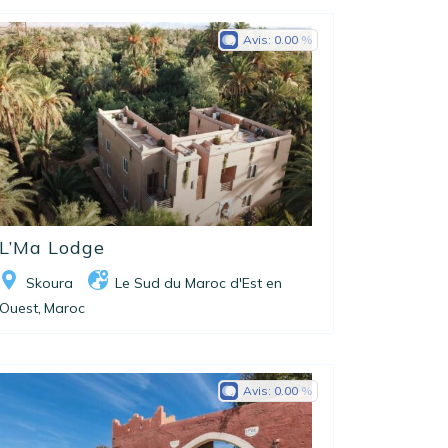
Avis:
0.00
L’Ma Lodge
Skoura
Le Sud du Maroc d'Est en
Ouest
Maroc
,
Avis:
0.00