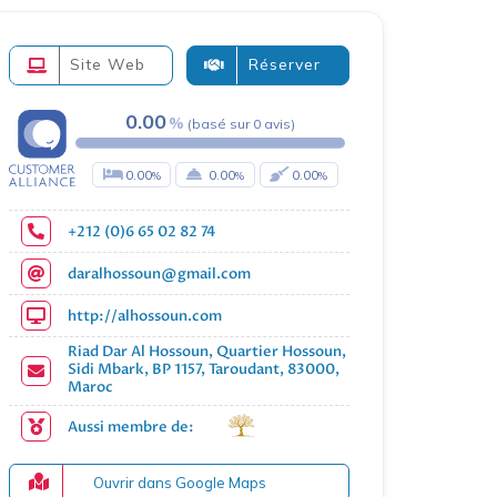
Site Web
Réserver
0.00
(
basé sur
0
avis
)
0.00
0.00
0.00
+212 (0)6 65 02 82 74
daralhossoun@gmail.com
http://alhossoun.com
Riad Dar Al Hossoun, Quartier Hossoun,
Sidi Mbark, BP 1157, Taroudant, 83000,
Maroc
Aussi membre de:
Ouvrir dans Google Maps