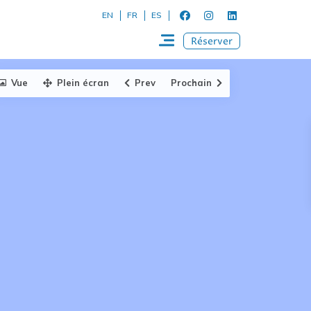
EN
FR
ES
Réserver
Vue
Plein écran
Prev
Prochain