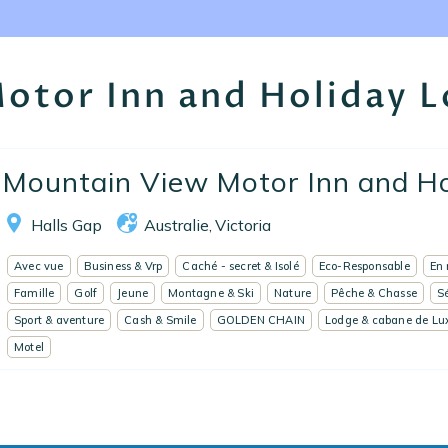
Nos collections
Notre programme de fidélité
otor Inn and Holiday 
Ecrivez-nous
EN
FR
ES
Mountain View Motor Inn and Ho
Halls Gap
Australie
Victoria
,
Avec vue
Business & Vrp
Caché - secret & Isolé
Eco-Responsable
En
Famille
Golf
Jeune
Montagne & Ski
Nature
Pêche & Chasse
S
Sport & aventure
Cash & Smile
GOLDEN CHAIN
Lodge & cabane de Lu
Motel