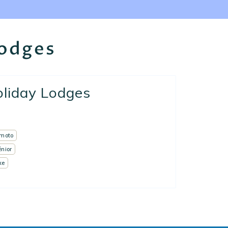
Lodges
liday Lodges
 moto
énior
xe