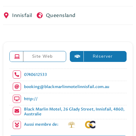
EN
FR
ES
Innisfail
Queensland
Site Web
Réserver
0740612533
booking@blackmarlinmotelinnisfail.com.au
http://
Black Marlin Motel, 26 Glady Street, Innisfail, 4860,
Australie
Aussi membre de: