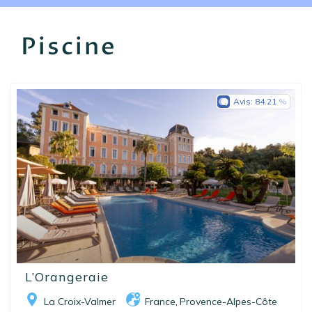
EN
FR
ES
Piscine
Avis:
84.21
L’Orangeraie
La Croix-Valmer
France
Provence-Alpes-Côte
,