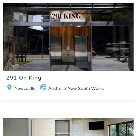
291 On King
Newcastle
Australie
New South Wales
,