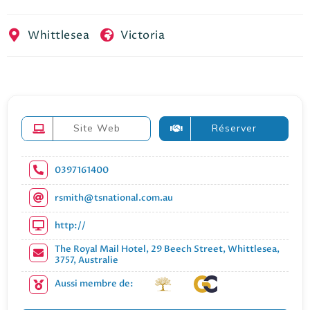
EN
FR
ES
Whittlesea
Victoria
Site Web
Réserver
0397161400
rsmith@tsnational.com.au
http://
The Royal Mail Hotel, 29 Beech Street, Whittlesea,
3757, Australie
Aussi membre de: