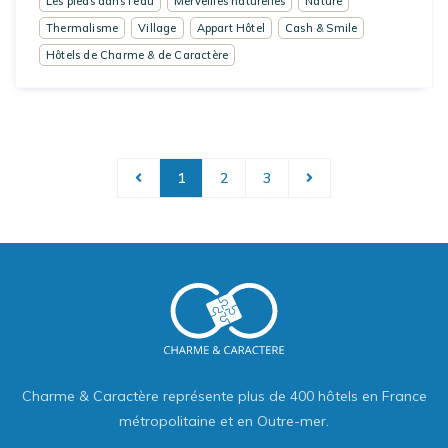
Les pieds dans l'eau
Merveilles naturelles
Nature
Thermalisme
Village
Appart Hôtel
Cash & Smile
Hôtels de Charme & de Caractère
1
2
3
Charme & Caractère représente plus de 400 hôtels en France
métropolitaine et en Outre-mer.