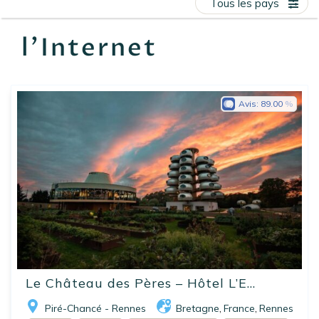
Tous les pays
EN
FR
ES
l'Internet
311
53
Avis:
89.00
46
3
190
Le Château des Pères – Hôtel L’E...
Piré-Chancé - Rennes
Bretagne
France
Rennes
,
,