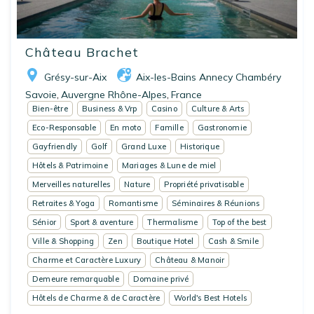
Château Brachet
Grésy-sur-Aix
Aix-les-Bains Annecy Chambéry
Savoie
Auvergne Rhône-Alpes
France
,
,
Bien-être
Business & Vrp
Casino
Culture & Arts
Eco-Responsable
En moto
Famille
Gastronomie
Gayfriendly
Golf
Grand Luxe
Historique
Hôtels & Patrimoine
Mariages & Lune de miel
Merveilles naturelles
Nature
Propriété privatisable
Retraites & Yoga
Romantisme
Séminaires & Réunions
Sénior
Sport & aventure
Thermalisme
Top of the best
Ville & Shopping
Zen
Boutique Hotel
Cash & Smile
Charme et Caractère Luxury
Château & Manoir
Demeure remarquable
Domaine privé
Hôtels de Charme & de Caractère
World's Best Hotels