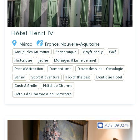
Hôtel Henri IV
Nérac
France
Nouvelle-Aquitaine
,
Ami(e) des Animaux
Economique
Gayfriendly
Golf
Historique
Jeune
Mariages & Lune de miel
Parc d'Attraction
Romantisme
Route des vins - Oenologie
Sénior
Sport & aventure
Top of the best
Boutique Hotel
Cash & Smile
Hôtel de Charme
Hôtels de Charme & de Caractère
Avis:
89.32