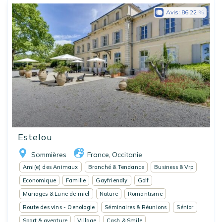
Avis:
86.22
Estelou
Sommières
France
Occitanie
,
Ami(e) des Animaux
Branché & Tendance
Business & Vrp
Economique
Famille
Gayfriendly
Golf
Mariages & Lune de miel
Nature
Romantisme
Route des vins - Oenologie
Séminaires & Réunions
Sénior
Sport & aventure
Village
Cash & Smile