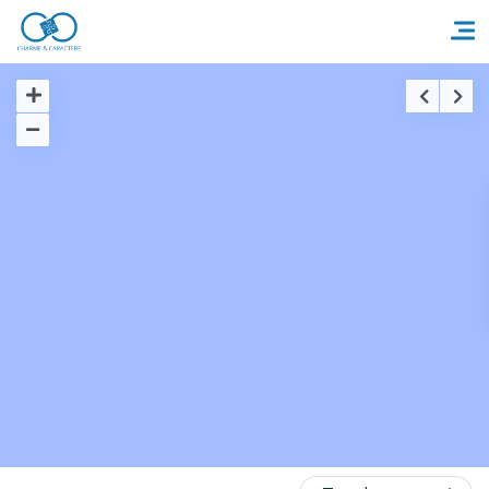
Accueil
Réserver un séjour
Nos adresses en France
Nos adresses dans le monde
Nos collections
Notre programme de fidélité
Ecrivez-nous