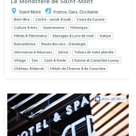
Le Monastère de Saint-Mont
Saint Mont
France
Gers
Occitanie
,
,
Bien-être
Caché - secret & Isolé
Cours de Cuisine
Culture & Arts
Gastronomie
Historique
Hôtels & Patrimoine
Mariages & Lune de miel
Nature
Romantisme
Route des vins - Oenologie
Séminaires & Réunions
Sénior
Trésors de notre planète
Village
Zen
Cash & Smile
Charme et Caractère Luxury
Château & Manoir
Hôtels de Charme & de Caractère
Avis:
93.88