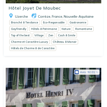
Hôtel Joyet De Maubec
Uzerche
Corrèze
France
Nouvelle-Aquitaine
,
,
Branché & Tendance
Eco-Responsable
Gastronomie
Gayfriendly
Hôtels & Patrimoine
Nature
Romantisme
Top of the best
Village
Zen
Cash & Smile
Charme et Caractère Luxury
Château & Manoir
Hôtels de Charme & de Caractère
Avis:
92.01