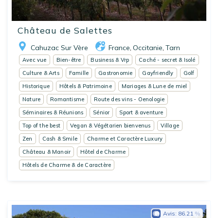
Château de Salettes
Cahuzac Sur Vère
France
Occitanie
Tarn
,
,
Avec vue
Bien-être
Business & Vrp
Caché - secret & Isolé
Culture & Arts
Famille
Gastronomie
Gayfriendly
Golf
Historique
Hôtels & Patrimoine
Mariages & Lune de miel
Nature
Romantisme
Route des vins - Oenologie
Séminaires & Réunions
Sénior
Sport & aventure
Top of the best
Vegan & Végétarien bienvenus
Village
Zen
Cash & Smile
Charme et Caractère Luxury
Château & Manoir
Hôtel de Charme
Hôtels de Charme & de Caractère
Avis:
86.21