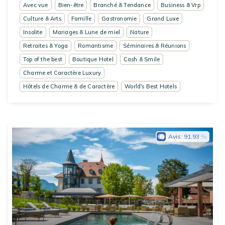
Avec vue
Bien-être
Branché & Tendance
Business & Vrp
Culture & Arts
Famille
Gastronomie
Grand Luxe
Insolite
Mariages & Lune de miel
Nature
Retraites & Yoga
Romantisme
Séminaires & Réunions
Top of the best
Boutique Hotel
Cash & Smile
Charme et Caractère Luxury
Hôtels de Charme & de Caractère
World's Best Hotels
Avis:
91.93