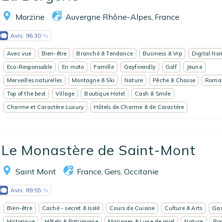
Morzine
Auvergne Rhône-Alpes
France
,
Avis:
96.30
Avec vue
Bien-être
Branché & Tendance
Business & Vrp
Digital N
Eco-Responsable
En moto
Famille
Gayfriendly
Golf
Jeune
Merveilles naturelles
Montagne & Ski
Nature
Pêche & Chasse
Roma
Top of the best
Village
Boutique Hotel
Cash & Smile
Charme et Caractère Luxury
Hôtels de Charme & de Caractère
Le Monastère de Saint-Mont
Saint Mont
France
Gers
Occitanie
,
,
Avis:
89.55
Bien-être
Caché - secret & Isolé
Cours de Cuisine
Culture & Arts
Gas
Historique
Hôtels & Patrimoine
Mariages & Lune de miel
Nature
Ro