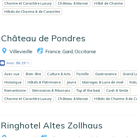
Charme et Caractère Luxury
Château & Manoir
Hôtel de Charme
Hôtels de Charme & de Caractère
Château de Pondres
Villevieille
France
Gard
Occitanie
,
,
Avis:
86.19
Avec vue
Bien-être
Culture & Arts
Famille
Gastronomie
Grand L
Historique
Hôtels & Patrimoine
Jeune
Mariages & Lune de miel
Nat
Romantisme
Séminaires & Réunions
Top of the best
Cash & Smile
Charme et Caractère Luxury
Château & Manoir
Hôtels de Charme & de C
Ringhotel Altes Zollhaus