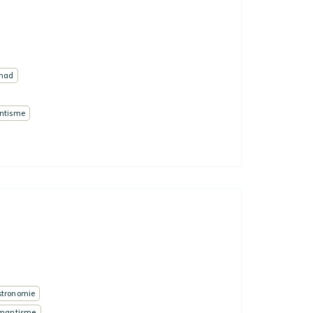
omad
ntisme
tronomie
mantisme