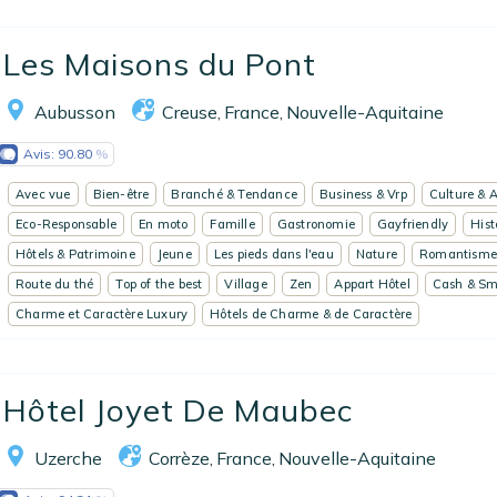
Les Maisons du Pont
Aubusson
Creuse
France
Nouvelle-Aquitaine
,
,
Avis:
90.80
Avec vue
Bien-être
Branché & Tendance
Business & Vrp
Culture & A
Eco-Responsable
En moto
Famille
Gastronomie
Gayfriendly
Hist
Hôtels & Patrimoine
Jeune
Les pieds dans l'eau
Nature
Romantism
Route du thé
Top of the best
Village
Zen
Appart Hôtel
Cash & Sm
Charme et Caractère Luxury
Hôtels de Charme & de Caractère
Hôtel Joyet De Maubec
Uzerche
Corrèze
France
Nouvelle-Aquitaine
,
,