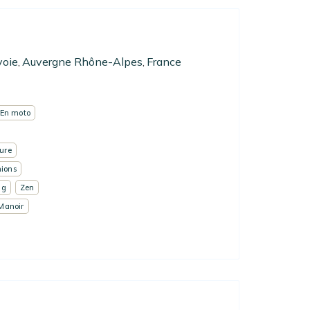
voie
Auvergne Rhône-Alpes
France
,
,
En moto
ure
ions
ng
Zen
Manoir