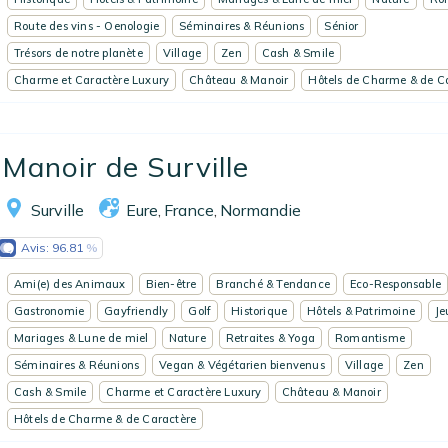
Route des vins - Oenologie
Séminaires & Réunions
Sénior
Trésors de notre planète
Village
Zen
Cash & Smile
Charme et Caractère Luxury
Château & Manoir
Hôtels de Charme & de C
Manoir de Surville
Surville
Eure
France
Normandie
,
,
Avis:
96.81
Ami(e) des Animaux
Bien-être
Branché & Tendance
Eco-Responsable
Gastronomie
Gayfriendly
Golf
Historique
Hôtels & Patrimoine
Je
Mariages & Lune de miel
Nature
Retraites & Yoga
Romantisme
Séminaires & Réunions
Vegan & Végétarien bienvenus
Village
Zen
Cash & Smile
Charme et Caractère Luxury
Château & Manoir
Hôtels de Charme & de Caractère