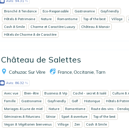
Avis:
94.31
Branché & Tendance
Eco-Responsable
Gastronomie
Gayfriendly
Hôtels & Patrimoine
Nature
Romantisme
Top of the best
Village
Cash & Smile
Charme et Caractère Luxury
Château & Manoir
Hôtels de Charme & de Caractère
Château de Salettes
Cahuzac Sur Vère
France
Occitanie
Tarn
,
,
Avis:
86.32
Avec vue
Bien-être
Business & Vrp
Caché - secret & Isolé
Culture & 
Famille
Gastronomie
Gayfriendly
Golf
Historique
Hôtels & Patri
Mariages & Lune de miel
Nature
Romantisme
Route des vins - Oenolo
Séminaires & Réunions
Sénior
Sport & aventure
Top of the best
Vegan & Végétarien bienvenus
Village
Zen
Cash & Smile