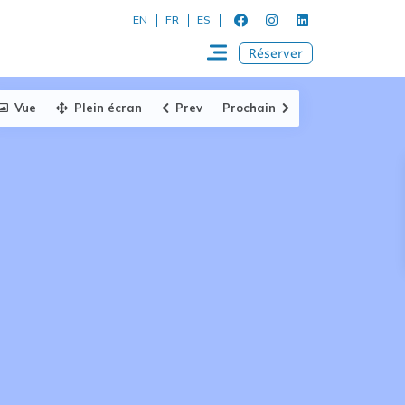
EN
FR
ES
Réserver
Vue
Plein écran
Prev
Prochain