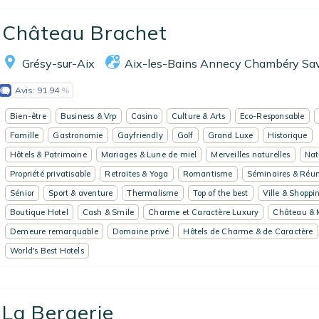
EN
FR
ES
Château Brachet
Grésy-sur-Aix
Aix-les-Bains Annecy Chambéry Sa
Avis:
91.94
Bien-être
Business & Vrp
Casino
Culture & Arts
Eco-Responsable
Famille
Gastronomie
Gayfriendly
Golf
Grand Luxe
Historique
Hôtels & Patrimoine
Mariages & Lune de miel
Merveilles naturelles
Nat
Propriété privatisable
Retraites & Yoga
Romantisme
Séminaires & Réun
Sénior
Sport & aventure
Thermalisme
Top of the best
Ville & Shoppi
Boutique Hotel
Cash & Smile
Charme et Caractère Luxury
Château & 
Demeure remarquable
Domaine privé
Hôtels de Charme & de Caractère
World's Best Hotels
La Bergerie