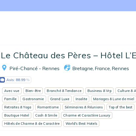
Accueil
64
10
Le Château des Pères – Hôtel L’E.
Réserver un séjour
Piré-Chancé - Rennes
Bretagne
France
Rennes
,
,
Nos adresses en France
Avis:
88.99
Nos adresses dans le monde
Avec vue
Bien-être
Branché & Tendance
Business & Vrp
Culture & A
Nos collections
Famille
Gastronomie
Grand Luxe
Insolite
Mariages & Lune de miel
Retraites & Yoga
Romantisme
Séminaires & Réunions
Top of the best
Notre programme de fidélité
Boutique Hotel
Cash & Smile
Charme et Caractère Luxury
Hôtels de Charme & de Caractère
World's Best Hotels
Ecrivez-nous